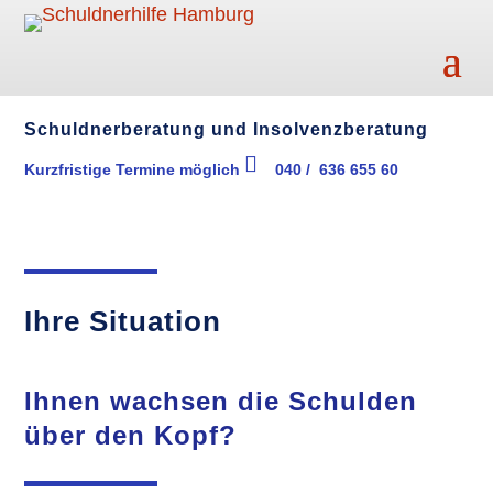
Schuldnerberatung und Insolvenzberatung
Kurzfristige Termine möglich
040 / 636 655 60
ic
on
_p
ho
ne
ic
Ihre Situation
on
Ihnen wachsen die Schulden
über den Kopf?